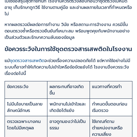
ไม่ใช่ข้อสรุปสุดท้ายทันที โรงงานควรตรวจสอบก่อนว่าชุดตรวจไม่หมด
อายุ เก็บรักษาถูกวิธี ใช้งานตามคู่มือ และอ่านผลภายในเวลาที่กำหนดหรือ
ไม่
หากผลตรวจมีผลต่อการทำงาน วินัย หรือสถานะการจ้างงาน ควรมีขั้น
ตอนตรวจซ้ำหรือตรวจยืนยันที่เหมาะสม พร้อมพูดคุยกับพนักงานอย่าง
เป็นส่วนตัวและรักษาความลับของข้อมูล
ข้อควรระวังในการใช้ชุดตรวจสารเสพติดในโรงงาน
แม้
ชุดตรวจสารเสพติด
จะช่วยเรื่องความปลอดภัยได้ แต่หากใช้อย่างไม่มี
ระบบก็อาจทำให้เกิดความไม่เข้าใจหรือข้อขัดแย้งได้ โรงงานจึงควรระวัง
เรื่องต่อไปนี้
ข้อควรระวัง
ผลกระทบที่อาจเกิด
แนวทางที่ควรทำ
ขึ้น
ไม่มีนโยบายเป็นลาย
พนักงานไม่เข้าใจและ
กำหนดขั้นตอนก่อน
ลักษณ์อักษร
เกิดข้อโต้แย้ง
เริ่มตรวจ
ตรวจเฉพาะบางคน
อาจถูกมองว่าไม่เป็น
ใช้เกณฑ์ตาม
โดยไม่มีเหตุผล
ธรรม
ตำแหน่งงานหรือ
ความเสี่ยง