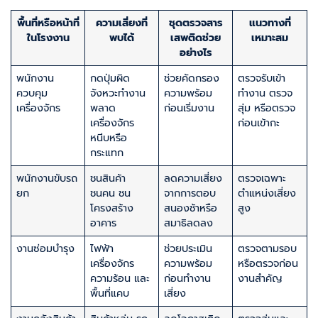
พื้นที่หรือหน้าที่
ความเสี่ยงที่
ชุดตรวจสาร
แนวทางที่
ในโรงงาน
พบได้
เสพติดช่วย
เหมาะสม
อย่างไร
พนักงาน
กดปุ่มผิด
ช่วยคัดกรอง
ตรวจรับเข้า
ควบคุม
จังหวะทำงาน
ความพร้อม
ทำงาน ตรวจ
เครื่องจักร
พลาด
ก่อนเริ่มงาน
สุ่ม หรือตรวจ
เครื่องจักร
ก่อนเข้ากะ
หนีบหรือ
กระแทก
พนักงานขับรถ
ชนสินค้า
ลดความเสี่ยง
ตรวจเฉพาะ
ยก
ชนคน ชน
จากการตอบ
ตำแหน่งเสี่ยง
โครงสร้าง
สนองช้าหรือ
สูง
อาคาร
สมาธิลดลง
งานซ่อมบำรุง
ไฟฟ้า
ช่วยประเมิน
ตรวจตามรอบ
เครื่องจักร
ความพร้อม
หรือตรวจก่อน
ความร้อน และ
ก่อนทำงาน
งานสำคัญ
พื้นที่แคบ
เสี่ยง