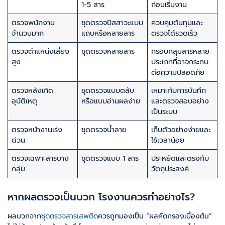
1-5 สาร
ก่อนเริ่มงาน
ตรวจพนักงาน
ชุดตรวจปัสสาวะแบบ
ควบคุมต้นทุนและ
จำนวนมาก
แถบหรือหลายสาร
ตรวจได้รวดเร็ว
ตรวจตำแหน่งเสี่ยง
ชุดตรวจหลายสาร
ครอบคลุมสารหลาย
สูง
ประเภทที่อาจกระทบ
ต่อความปลอดภัย
ตรวจหลังเกิด
ชุดตรวจแบบตลับ
เหมาะกับการบันทึก
อุบัติเหตุ
หรือแบบอ่านผลง่าย
และตรวจสอบอย่าง
เป็นระบบ
ตรวจหน้างานเร่ง
ชุดตรวจน้ำลาย
เก็บตัวอย่างง่ายและ
ด่วน
ใช้เวลาน้อย
ตรวจเฉพาะสารบาง
ชุดตรวจแบบ 1 สาร
ประหยัดและตรงกับ
กลุ่ม
วัตถุประสงค์
หากผลตรวจเป็นบวก โรงงานควรทำอย่างไร?
ผลบวกจาก
ชุดตรวจสารเสพติด
ควรถูกมองเป็น “ผลคัดกรองเบื้องต้น”