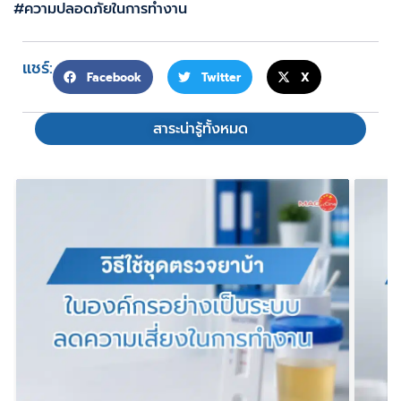
#ความปลอดภัยในการทำงาน
แชร์:
Facebook
Twitter
X
สาระน่ารู้ทั้งหมด
ชุดตรวจนิโคตินคืออะไร ใช้ตรวจอะไร
วิ
ได้บ้าง? รู้จักการตรวจสารนิโคตินและ
เป
การใช้งานที่ควรรู้
การ
ชุดตรวจนิโคติน (Nicotine Test Kit) คือ
กา
อุปกรณ์สำหรับตรวจคัดกรองการได้รับสาร
ตั้
นิโคตินเข้าสู่ร่างกาย
READ MORE »
RE