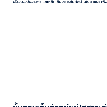
บริเวณอวัยวะเพศ และหลีกเลี่ยงการสัมผัสด้านในภาชนะ เพื่