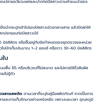
ริเวณปลายอวัยวะเพศและปากท่อปัสสาวะตามคำแนะนำของ
้นจึงนำกระปุกเข้าไปรองปัสสาวะช่วงกลางสาย แล้วปิดฝาให้
่งสกปรกรอบท่อปัสสาวะได้
 มิลลิลิตร หรือขึ้นอยู่กับข้อกำหนดของชุดตรวจและหน่วย
ั่วไปมักเก็บประมาณ 1–2 ออนซ์ หรือราว 30–60 มิลลิลิตร
านใน
พื้น โต๊ะ หรือบริเวณที่ไม่สะอาด และไม่ควรใช้นิ้วสัมผัส
ไม่รู้ตัว
รวจสารเสพติด
ตามเวลาที่ระบุในคู่มือผลิตภัณฑ์ หากเป็นการ
ลาและการเก็บรักษาอย่างเคร่งครัด เพราะระยะเวลา อุณหภูมิ