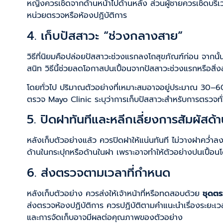
หญิงควรเช็ดจากด้านหน้าไปด้านหลัง ส่วนผู้ชายควรเช็ดบ
หน่วยตรวจหรือห้องปฏิบัติการ
4. เก็บปัสสาวะ “ช่วงกลางสาย”
วิธีที่นิยมคือปล่อยปัสสาวะช่วงแรกลงโถสุขภัณฑ์ก่อน จากนั
สนิท วิธีนี้ช่วยลดโอกาสปนเปื้อนจากปัสสาวะช่วงแรกหรือสิ
โดยทั่วไป ปริมาณตัวอย่างที่เหมาะสมอาจอยู่ประมาณ 30–60
ตรวจ Mayo Clinic ระบุว่าการเก็บปัสสาวะสำหรับการตรวจท
5. ปิดฝาทันทีและหลีกเลี่ยงการสัมผัสด้
หลังเก็บตัวอย่างแล้ว ควรปิดฝาให้แน่นทันที ไม่วางฝาคว่ำลงบน
ด้านในกระปุกหรือด้านในฝา เพราะอาจทำให้ตัวอย่างปนเปื้อนโดย
6. ส่งตรวจตามเวลาที่กำหนด
หลังเก็บตัวอย่าง ควรส่งให้เจ้าหน้าที่หรือทดสอบด้วย
ชุดต
ส่งตรวจห้องปฏิบัติการ ควรปฏิบัติตามคำแนะนำเรื่องระยะเว
และการจัดเก็บอาจมีผลต่อคุณภาพของตัวอย่าง