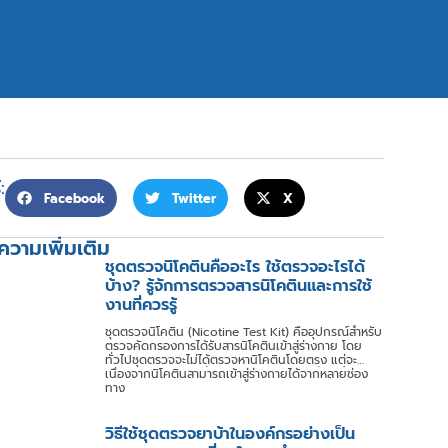
:
Facebook
Twitter
X
วามเพิ่มเติม
ชุดตรวจนิโคตินคืออะไร ใช้ตรวจอะไรได้
บ้าง? รู้จักการตรวจสารนิโคตินและการใช้
งานที่ควรรู้
ชุดตรวจนิโคติน (Nicotine Test Kit) คืออุปกรณ์สำหรับ
ตรวจคัดกรองการได้รับสารนิโคตินเข้าสู่ร่างกาย โดย
ทั่วไปชุดตรวจจะไม่ได้ตรวจหานิโคตินโดยตรง แต่จะ
ตรวจหา Cotinine ซึ่งเป็นสารเมตาบอไลต์ที่เกิดขึ้นหลัง
เนื่องจากนิโคตินสามารถเข้าสู่ร่างกายได้จากหลายช่อง
จากร่างกายมีการเผาผลาญนิโคติน
ทาง
วิธีใช้ชุดตรวจยาบ้าในองค์กรอย่างเป็น