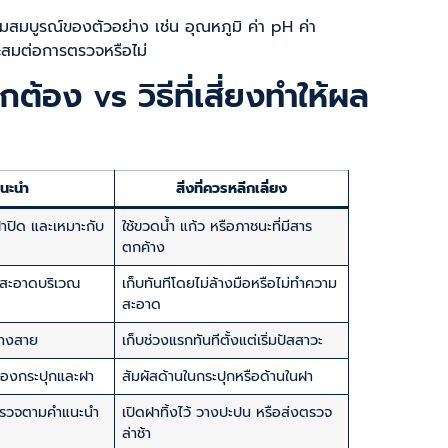
บูรณ์ของตัวอย่าง เช่น อุณหภูมิ ค่า pH ค่า
าะสมต่อการตรวจหรือไม่
กต้อง vs วิธีที่เสี่ยงทำให้ผล
่แนะนำ
สิ่งที่ควรหลีกเลี่ยง
ฝาปิด และเหมาะกับ
ใช้ขวดน้ำ แก้ว หรือภาชนะที่มีสาร
ตกค้าง
มสะอาดบริเวณ
เก็บทันทีโดยไม่ล้างมือหรือไม่ทำความ
สะอาด
ลางสาย
เก็บช่วงแรกทันทีตั้งแต่เริ่มปัสสาวะ
ของกระปุกและฝา
สัมผัสด้านในกระปุกหรือด้านในฝา
งตรวจตามคำแนะนำ
เปิดฝาทิ้งไว้ วางปะปน หรือส่งตรวจ
ล่าช้า