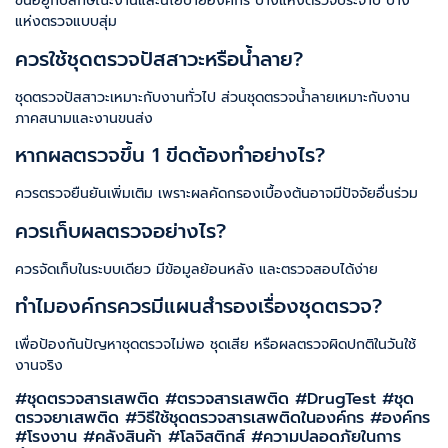
ขึ้นอยู่กับลักษณะงานและนโยบายองค์กร บางแห่งตรวจประจำปี บาง
แห่งตรวจแบบสุ่ม
ควรใช้ชุดตรวจปัสสาวะหรือน้ำลาย?
ชุดตรวจปัสสาวะเหมาะกับงานทั่วไป ส่วนชุดตรวจน้ำลายเหมาะกับงาน
ภาคสนามและงานขนส่ง
หากผลตรวจขึ้น 1 ขีดต้องทำอย่างไร?
ควรตรวจยืนยันเพิ่มเติม เพราะผลคัดกรองเบื้องต้นอาจมีปัจจัยอื่นร่วม
ควรเก็บผลตรวจอย่างไร?
ควรจัดเก็บในระบบเดียว มีข้อมูลย้อนหลัง และตรวจสอบได้ง่าย
ทำไมองค์กรควรมีแผนสำรองเรื่องชุดตรวจ?
เพื่อป้องกันปัญหาชุดตรวจไม่พอ ชุดเสีย หรือผลตรวจผิดปกติในวันใช้
งานจริง
#ชุดตรวจสารเสพติด #ตรวจสารเสพติด #DrugTest #ชุด
ตรวจยาเสพติด #วิธีใช้ชุดตรวจสารเสพติดในองค์กร #องค์กร
#โรงงาน #คลังสินค้า #โลจิสติกส์ #ความปลอดภัยในการ