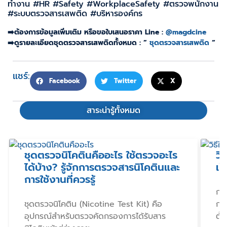
ทำงาน #HR #Safety #WorkplaceSafety #ตรวจพนักงาน
#ระบบตรวจสารเสพติด #บริหารองค์กร
➡️ต้องการข้อมูลเพิ่มเติม หรือขอใบเสนอราคา Line :
@magdcine
➡️ดูรายละเอียดชุดตรวจสารเสพติดทั้งหมด : ”
ชุดตรวจสารเสพติด
“
แชร์:
Facebook
Twitter
X
สาระน่ารู้ทั้งหมด
ชุดตรวจนิโคตินคืออะไร ใช้ตรวจอะไร
วิ
ได้บ้าง? รู้จักการตรวจสารนิโคตินและ
เป
การใช้งานที่ควรรู้
การ
ชุดตรวจนิโคติน (Nicotine Test Kit) คือ
กา
อุปกรณ์สำหรับตรวจคัดกรองการได้รับสาร
ตั้