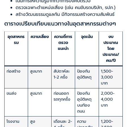
เน้นการให้ความรู้มากกว่าการบังคับตรวจ
ตรวจเฉพาะตำแหน่งเสี่ยง (เช่น คนขับรถบริษัท, รปภ.)
สร้างวัฒนธรรมดูแลกัน มีกิจกรรมสร้างความสัมพันธ์
ตารางเปรียบเทียบแนวทางในอุตสาหกรรมต่างๆ
อุตสาหกร
ความเสี่ยง
ความถี่การ
จุดเน้น
งบ
รม
ตรวจ
ประมาณ
แนะนำ
โดย
ประมาณ/
คน/ปี
ก่อสร้าง
สูงมาก
สัปดาห์ละ
ป้องกัน
1,500-
1-2 ครั้ง
อุบัติเหตุ
3,000
บาท
ขนส่ง
สูงมาก
ก่อนออก
ป้องกัน
2,000-
รถทุกครั้ง
อุบัติเหตุ
4,000
บนท้อง
บาท
ถนน
โรงงาน
สูง
เดือนละ 2-
ความ
1,200-