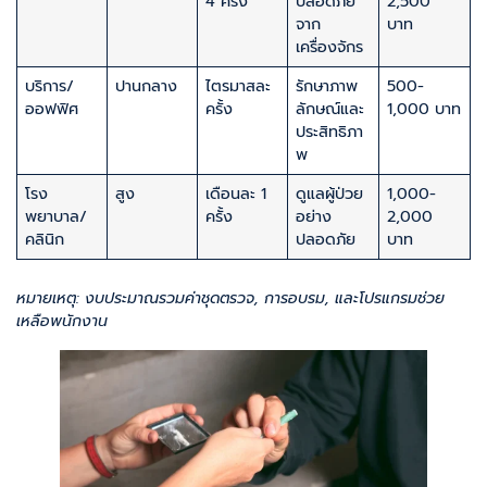
4 ครั้ง
ปลอดภัย
2,500
จาก
บาท
เครื่องจักร
บริการ/
ปานกลาง
ไตรมาสละ
รักษาภาพ
500-
ออฟฟิศ
ครั้ง
ลักษณ์และ
1,000 บาท
ประสิทธิภา
พ
โรง
สูง
เดือนละ 1
ดูแลผู้ป่วย
1,000-
พยาบาล/
ครั้ง
อย่าง
2,000
คลินิก
ปลอดภัย
บาท
หมายเหตุ: งบประมาณรวมค่าชุดตรวจ, การอบรม, และโปรแกรมช่วย
เหลือพนักงาน