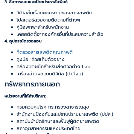
3. สื่อการสอนและป้ายประชาสัมพันธ์
วิดีโอสั้นเรื่องผลกระทบของสารเสพติด
โปสเตอร์สวยงามติดตามที่ต่างๆ
คู่มือพกพาสำหรับพนักงาน
เคสสตัดดี้จากองค์กรอื่นที่ประสบความสำเร็จ
4. อุปกรณ์ตรวจสอบ
ที่ตรวจสารเสพติดคุณภาพดี
ถุงมือ, ถ้วยเก็บตัวอย่าง
กล่องปิดผนึกสำหรับส่งตัวอย่าง Lab
เครื่องอ่านผลแบบดิจิทัล (ถ้ามีงบ)
ทรัพยากรภายนอก
หน่วยงานที่ให้คำปรึกษา:
กรมควบคุมโรค กระทรวงสาธารณสุข
สำนักงานป้องกันและปราบปรามยาเสพติด (ปปส.)
สถาบันบำบัดรักษาและฟื้นฟูผู้ติดยาเสพติด
สภาอุตสาหกรรมแห่งประเทศไทย