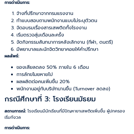
การดำเนินการ:
จ้างที่ปรึกษาจากกรมแรงงาน
ทำแบบสอบถามพนักงานแบบไม่ระบุตัวตน
จัดอบรมเรื่องสารเสพติดทั้งโรงงาน
เริ่มตรวจสุ่มเดือนละครั้ง
จัดกิจกรรมสันทนาการหลังเลิกงาน (กีฬา, ดนตรี)
มีพยาบาลและนักจิตวิทยาคอยให้คำปรึกษา
ผลลัพธ์:
ของเสียลดลง 50% ภายใน 6 เดือน
การลักขโมยหายไป
ผลผลิตต่อคนเพิ่มขึ้น 20%
พนักงานอยู่กับบริษัทนานขึ้น (Turnover ลดลง)
กรณีศึกษาที่ 3: โรงเรียนมัธยม
สถานการณ์:
โรงเรียนมีนักเรียนที่มีปัญหายาเสพติดเพิ่มขึ้น ผู้ปกครอง
เริ่มกังวล
การดำเนินการ: