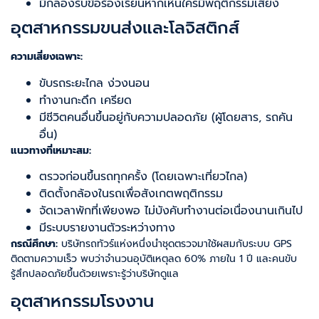
มีกล่องรับข้อร้องเรียนหากเห็นใครมีพฤติกรรมเสี่ยง
อุตสาหกรรมขนส่งและโลจิสติกส์
ความเสี่ยงเฉพาะ:
ขับรถระยะไกล ง่วงนอน
ทำงานกะดึก เครียด
มีชีวิตคนอื่นขึ้นอยู่กับความปลอดภัย (ผู้โดยสาร, รถคัน
อื่น)
แนวทางที่เหมาะสม:
ตรวจก่อนขึ้นรถทุกครั้ง (โดยเฉพาะเที่ยวไกล)
ติดตั้งกล้องในรถเพื่อสังเกตพฤติกรรม
จัดเวลาพักที่เพียงพอ ไม่บังคับทำงานต่อเนื่องนานเกินไป
มีระบบรายงานตัวระหว่างทาง
กรณีศึกษา:
บริษัทรถทัวร์แห่งหนึ่งนำชุดตรวจมาใช้ผสมกับระบบ GPS
ติดตามความเร็ว พบว่าจำนวนอุบัติเหตุลด 60% ภายใน 1 ปี และคนขับ
รู้สึกปลอดภัยขึ้นด้วยเพราะรู้ว่าบริษัทดูแล
อุตสาหกรรมโรงงาน