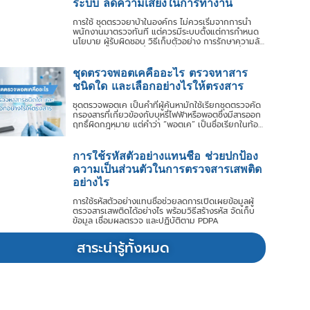
ระบบ ลดความเสี่ยงในการทำงาน
การใช้ ชุดตรวจยาบ้าในองค์กร ไม่ควรเริ่มจากการนำ
พนักงานมาตรวจทันที แต่ควรมีระบบตั้งแต่การกำหนด
นโยบาย ผู้รับผิดชอบ วิธีเก็บตัวอย่าง การรักษาความลับ
การอ่านผล ไปจนถึงขั้นตอนเมื่อพบผลคัดกรองเบื้องต้น
เป็นบวก
ชุดตรวจพอตเคคืออะไร ตรวจหาสาร
ชนิดใด และเลือกอย่างไรให้ตรงสาร
ชุดตรวจพอตเค เป็นคำที่ผู้ค้นหามักใช้เรียกชุดตรวจคัด
กรองสารที่เกี่ยวข้องกับบุหรี่ไฟฟ้าหรือพอตซึ่งมีสารออก
ฤทธิ์ผิดกฎหมาย แต่คำว่า “พอตเค” เป็นชื่อเรียกในท้อง
ตลาด ไม่ใช่ชื่อสารสำหรับงานตรวจวิเคราะห์ ปัจจุบัน
แหล่งข้อมูลภาครัฐไทยเชื่อมโยงพอตเคหรือบุหรี่ซอมบี้
กับ เอโทมิเดต (Etomidate) ขณะที่
การใช้รหัสตัวอย่างแทนชื่อ ช่วยปกป้อง
ความเป็นส่วนตัวในการตรวจสารเสพติด
อย่างไร
การใช้รหัสตัวอย่างแทนชื่อช่วยลดการเปิดเผยข้อมูลผู้
ตรวจสารเสพติดได้อย่างไร พร้อมวิธีสร้างรหัส จัดเก็บ
ข้อมูล เชื่อมผลตรวจ และปฏิบัติตาม PDPA
สาระน่ารู้ทั้งหมด