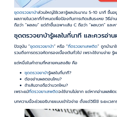
ชุดตรวจยาบ้า
ส่วนใหญ่ใช้เวลารู้ผลประมาณ 5-10 นาที ขึ้นอ
ผลภายในเวลาที่กำหนดเพื่อป้องกันการเกิดเส้นระเหย วิธีอ่าน
ถือว่า “ผลลบ” แต่ถ้าขึ้นเฉพาะเส้น C ถือว่า “ผลบวก” และหาก
ชุดตรวจยาบ้ารู้ผลในกี่นาที และควรอ่าน
ปัจจุบัน “
ชุดตรวจยาบ้า
” หรือ “
ที่ตรวจยาเสพติด
” ถูกนำมาใ
รวมถึงการตรวจคัดกรองเบื้องต้นทั่วไป เพราะใช้งานง่าย รู
แต่หนึ่งในคำถามที่หลายคนสงสัย คือ
ชุดตรวจยาบ้า
รู้ผลในกี่นาที?
ต้องอ่านผลตอนไหน?
ถ้าเส้นจางถือว่าบวกไหม?
เพราะแม้
ที่ตรวจยาเสพติด
จะใช้งานไม่ยาก แต่หากอ่านผลผิดเ
บทความนี้จะช่วยอธิบายแบบเข้าใจง่าย ตั้งแต่วิธีใช้ ระยะเวล