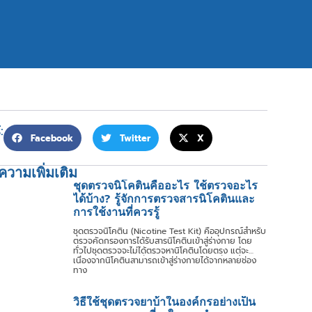
:
Facebook
Twitter
X
วามเพิ่มเติม
ชุดตรวจนิโคตินคืออะไร ใช้ตรวจอะไร
ได้บ้าง? รู้จักการตรวจสารนิโคตินและ
การใช้งานที่ควรรู้
ชุดตรวจนิโคติน (Nicotine Test Kit) คืออุปกรณ์สำหรับ
ตรวจคัดกรองการได้รับสารนิโคตินเข้าสู่ร่างกาย โดย
ทั่วไปชุดตรวจจะไม่ได้ตรวจหานิโคตินโดยตรง แต่จะ
ตรวจหา Cotinine ซึ่งเป็นสารเมตาบอไลต์ที่เกิดขึ้นหลัง
เนื่องจากนิโคตินสามารถเข้าสู่ร่างกายได้จากหลายช่อง
จากร่างกายมีการเผาผลาญนิโคติน
ทาง
วิธีใช้ชุดตรวจยาบ้าในองค์กรอย่างเป็น