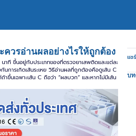
ละควรอ่านผลอย่างไรให้ถูกต้อง
แชร์
นาที ขึ้นอยู่กับประเภทของที่ตรวจยาเสพติดและแต่ละ
ันการเกิดเส้นระเหย วิธีอ่านผลที่ถูกต้องคือดูเส้น C
บทค
ถ้าขึ้นเฉพาะเส้น C ถือว่า “ผลบวก” และหากไม่มีเส้น