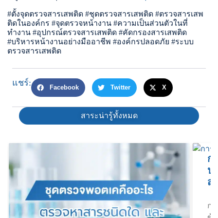
#ตั้งจุดตรวจสารเสพติด #ชุดตรวจสารเสพติด #ตรวจสารเสพ
ติดในองค์กร #จุดตรวจหน้างาน #ความเป็นส่วนตัวในที่
ทำงาน #อุปกรณ์ตรวจสารเสพติด #คัดกรองสารเสพติด
#บริหารหน้างานอย่างมืออาชีพ #องค์กรปลอดภัย #ระบบ
ตรวจสารเสพติด
แชร์:
Facebook
Twitter
X
สาระน่ารู้ทั้งหมด
ชุดตรวจพอตเคคืออะไร ตรวจหาสาร
กา
ชนิดใด และเลือกอย่างไรให้ตรงสาร
ปก
สา
ชุดตรวจพอตเค เป็นคำที่ผู้ค้นหามักใช้เรียกชุด
ตรวจคัดกรองสารที่เกี่ยวข้องกับบุหรี่ไฟฟ้า
กา
หรือพอตซึ่งมีสารออกฤทธิ์ผิดกฎหมาย แต่คำ
ข้อ