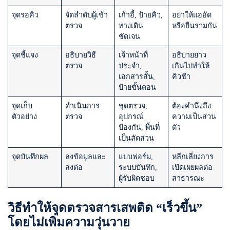
จุดรอคิว
จัดลำดับผู้เข้า
เก้าอี้, ป้ายคิว,
อย่าให้แออัด
ตรวจ
ทางเดิน
หรือยืนรวมกัน
ชัดเจน
จุดชี้แจง
อธิบายวิธี
เจ้าหน้าที่
อธิบายยาว
ตรวจ
ประจำ,
เกินไปทำให้
เอกสารสั้น,
คิวช้า
ป้ายขั้นตอน
จุดเก็บ
ดำเนินการ
ชุดตรวจ,
ต้องคำนึงถึง
ตัวอย่าง
ตรวจ
อุปกรณ์
ความเป็นส่วน
ป้องกัน, พื้นที่
ตัว
เป็นสัดส่วน
จุดบันทึกผล
ลงข้อมูลและ
แบบฟอร์ม,
หลีกเลี่ยงการ
ส่งต่อ
ระบบบันทึก,
เปิดเผยผลต่อ
ผู้รับผิดชอบ
สาธารณะ
วิธีทำให้จุดตรวจสารเสพติด “เร็วขึ้น”
โดยไม่เพิ่มความวุ่นวาย