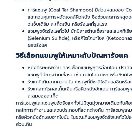
ทาร์แชมพู (Coal Tar Shampoo) มีส่วนผสมของ Coal 
และควบคุมการผลัดเซลล์ผิวหนัง ซึ่งช่วยลดการหลุดล
วะเซ็บเดิร์ม สะเก็ดเงิน หรือรังแคที่รุนแรง
แชมพูขจัดรังแคทั่วไป มักมีสารต้านเชื้อราและแบคทีเรีย
(Selenium Sulfide), หรือคีโตโคนาโซล (Ketoconazole
ของรังแค
วิธีเลือกแชมพูให้เหมาะกับปัญหารังแค
หนังศีรษะแพ้ง่าย ควรเลือกแชมพูสูตรอ่อนโยน ปราศจาก
แชมพูที่มีสารต้านเชื้อรา เช่น เคโทโคนาโซล หรือซิงค์ไพ
รังแคที่เกิดจากความมัน แชมพูที่มีซาลิไซลิกแอซิดหรื
รังแคจากโรคสะเก็ดเงินหรือผิวหนังอักเสบ ทาร์แชมพ
สะสมของสะเก็ด
ทาร์แชมพูและแชมพูขจัดรังแคทั่วไปมีจุดมุ่งหมายเดียวกันค
กลไกการทำงานและส่วนประกอบที่แตกต่างกัน ทาร์แชมพูเหมาะสำ
หรือผิวหนังอักเสบจากไขมัน ในขณะที่แชมพูขจัดรังแคทั่วไปเห
ส่วนเกิน