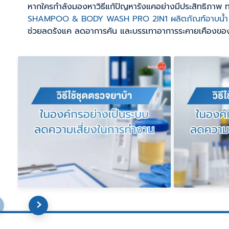
หากใครกำลังมองหาวิธีแก้ปัญหารังแคอย่างมีประสิทธิภาพ ท
SHAMPOO & BODY WASH PRO 2IN1 ผลิตภัณฑ์อาบน้ำ แ
ช่วยลดรังแค ลดอาการคัน และบรรเทาอาการระคายเคืองของ
ชุดตรวจนิโคตินคืออะไร ใช้
วิธีใช้ช
ตรวจอะไรได้บ้าง? รู้จักการ
อย่างเป
ตรวจสารนิโคตินและการใช้
เสี่ยงใน
งานที่ควรรู้
ชุดตรวจนิโคติน (Nicotine Test
การใช้ ชุด
Kit) คืออุปกรณ์สำหรับตรวจคัด
ควรเริ่มจ
กรองการได้รับสารนิโคตินเข้าสู่
ทันที แต่คว
ร่างกาย
กำหนดนโยบา
READ MORE »
READ MOR