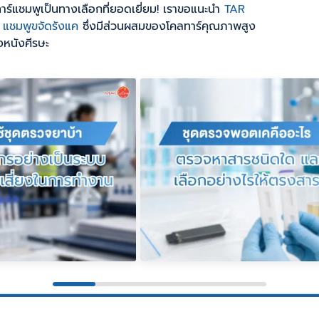
าร์แชมพูเป็นทางเลือกที่ยอดเยี่ยม! เราขอแนะนำ
TAR
ชมพูขจัดรังแค
ซึ่งมีส่วนผสมของโคลทาร์คุณภาพสูง
หนังศีรษะ
ุดตรวจยาบ้าในองค์กร
ชุดตรวจพอตเคคืออะไร
็นระบบ ลดความ
ตรวจหาสารชนิดใด และเลื
การทำงาน
อย่างไรให้ตรงสาร
ตรวจยาบ้าในองค์กร ไม่
ชุดตรวจพอตเค เป็นคำที่ผู้ค้นหาม
ากการนำพนักงานมาตรวจ
ใช้เรียกชุดตรวจคัดกรองสารที่
รมีระบบตั้งแต่การ
เกี่ยวข้องกับบุหรี่ไฟฟ้าหรือพอตซึ่
ย ผู้รับผิดชอบ
สารออกฤทธิ์ผิดกฎหมาย แต่คำว่
“พอตเค” เป็นชื่อเรียกในท้องตล
E »
READ MORE »